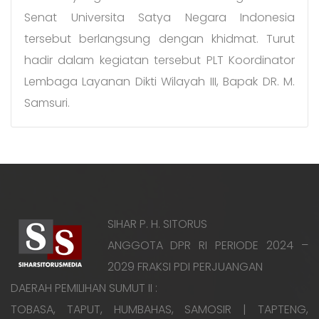
Senat Universita Satya Negara Indonesia
tersebut berlangsung dengan khidmat. Turut
hadir dalam kegiatan tersebut PLT Koordinator
Lembaga Layanan Dikti Wilayah III, Bapak DR. M.
Samsuri.
SIHAR P. H. SITORUS
ANGGOTA DPR RI PERIODE 2024 –
2029 FRAKSI PDI PERJUANGAN
DAERAH PEMILIHAN SUMUT II :
TOBASA, TAPUT, HUMBAHAS, SAMOSIR | TAPTENG,