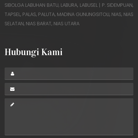
SIBOLGA LABUHAN BATU, LABURA, LABUSEL | P. SIDEMPUAN,
TAPSEL, PALAS, PALUTA, MADINA GUNUNGSITOLI, NIAS, NIAS
SELATAN, NIAS BARAT, NIAS UTARA
Hubungi Kami