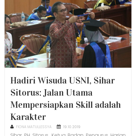
Hadiri Wisuda USNI, Sihar
Sitorus: Jalan Utama
Mempersiapkan Skill adalah
Karakter
POSTED
FIONA MATULLESSYA
19.10.2019
ON
Sihar PH Sitorus, Ketua Badan Pengurus Harian