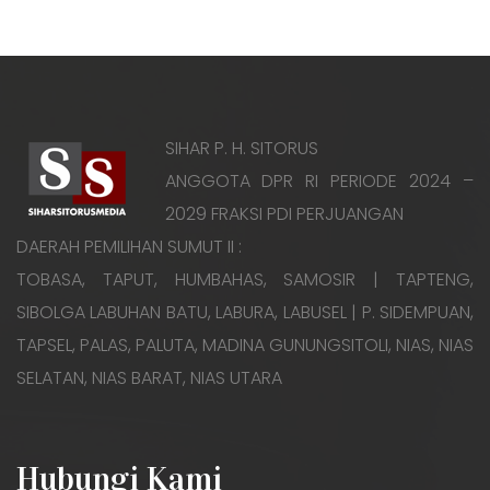
SIHAR P. H. SITORUS
ANGGOTA DPR RI PERIODE 2024 –
2029 FRAKSI PDI PERJUANGAN
DAERAH PEMILIHAN SUMUT II :
TOBASA, TAPUT, HUMBAHAS, SAMOSIR | TAPTENG,
SIBOLGA LABUHAN BATU, LABURA, LABUSEL | P. SIDEMPUAN,
TAPSEL, PALAS, PALUTA, MADINA GUNUNGSITOLI, NIAS, NIAS
SELATAN, NIAS BARAT, NIAS UTARA
Hubungi Kami