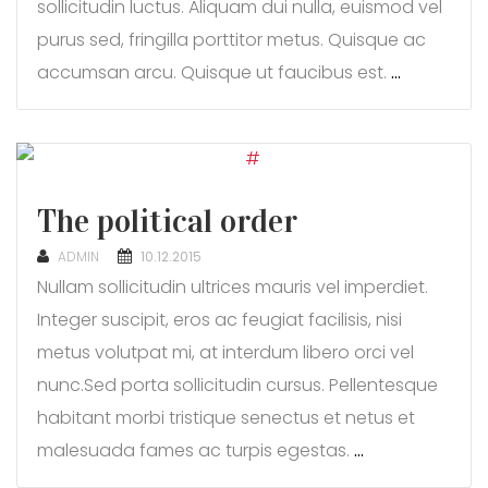
sollicitudin luctus. Aliquam dui nulla, euismod vel
purus sed, fringilla porttitor metus. Quisque ac
accumsan arcu. Quisque ut faucibus est.
…
The political order
POSTED
ADMIN
10.12.2015
ON
Nullam sollicitudin ultrices mauris vel imperdiet.
Integer suscipit, eros ac feugiat facilisis, nisi
metus volutpat mi, at interdum libero orci vel
nunc.Sed porta sollicitudin cursus. Pellentesque
habitant morbi tristique senectus et netus et
malesuada fames ac turpis egestas.
…