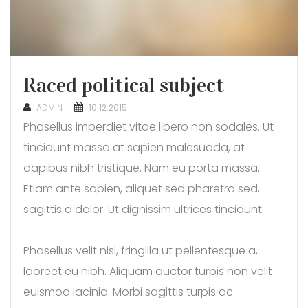
Raced political subject
POSTED
ADMIN
10.12.2015
ON
Phasellus imperdiet vitae libero non sodales. Ut
tincidunt massa at sapien malesuada, at
dapibus nibh tristique. Nam eu porta massa.
Etiam ante sapien, aliquet sed pharetra sed,
sagittis a dolor. Ut dignissim ultrices tincidunt.
Phasellus velit nisl, fringilla ut pellentesque a,
laoreet eu nibh. Aliquam auctor turpis non velit
euismod lacinia. Morbi sagittis turpis ac