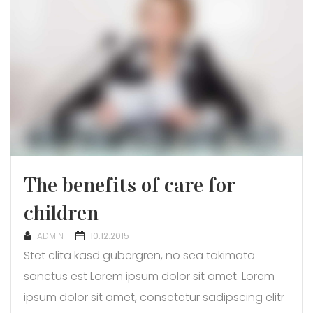
The benefits of care for
children
POSTED
ADMIN
10.12.2015
ON
Stet clita kasd gubergren, no sea takimata
sanctus est Lorem ipsum dolor sit amet. Lorem
ipsum dolor sit amet, consetetur sadipscing elitr