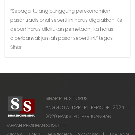
“Sebagai tulang punggung perekonomian
pasar tradisional seperti ini harus digalakkan. Ke
depan harus dilakukan pemetaan jika harus
diperbanyak jumlah pasar seperti ini,” tegas
Sihar.
SIHAR P. H. SITORUS
ANGGOTA DPR RI PERIODE 2024 –
2029 FRAKSI PDI PERJUANGAN
DAERAH PEMILIHAN SUMUT II :
TOBASA, TAPUT, HUMBAHAS, SAMOSIR | TAPTENG,