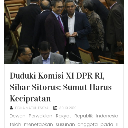
Duduki Komisi XI DPR RI,
Sihar Sitorus: Sumut Harus
Kecipratan
POSTED
FIONA MATULLESSYA
30.10.2019
ON
Dewan Perwakilan Rakyat Republik Indonesia
telah menetapkan susunan anggota pada 11