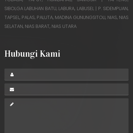
SIBOLGA LABUHAN BATU, LABURA, LABUSEL | P. SIDEMPUAN,
TAPSEL, PALAS, PALUTA, MADINA GUNUNGSITOLI, NIAS, NIAS
SELATAN, NIAS BARAT, NIAS UTARA
Hubungi Kami