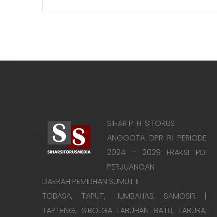
SIHAR P. H. SITORUS
ANGGOTA DPR RI PERIODE
2024 – 2029 FRAKSI PDI
PERJUANGAN
DAERAH PEMILIHAN SUMUT II :
TOBASA, TAPUT, HUMBAHAS, SAMOSIR |
TAPTENG, SIBOLGA LABUHAN BATU, LABURA,