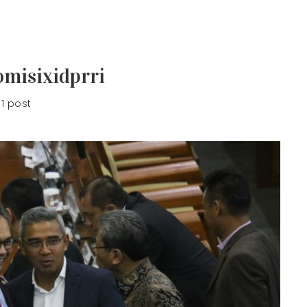
misixidprri
1 post