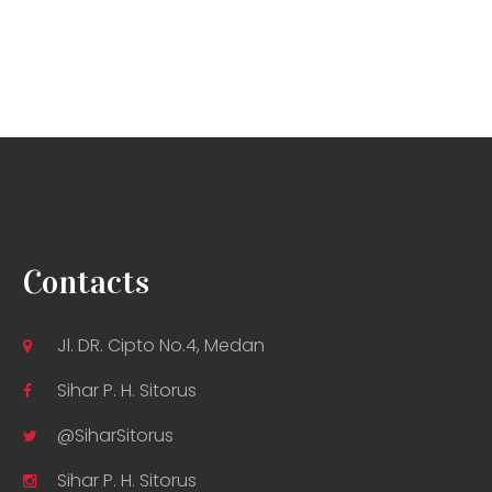
Contacts
Jl. DR. Cipto No.4, Medan
Sihar P. H. Sitorus
@SiharSitorus
Sihar P. H. Sitorus