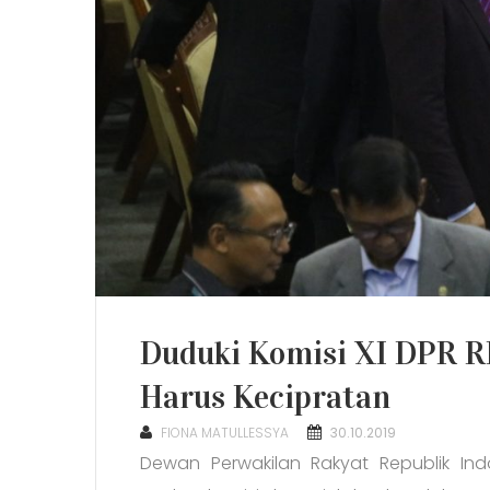
Duduki Komisi XI DPR RI
Harus Kecipratan
POSTED
FIONA MATULLESSYA
30.10.2019
ON
Dewan Perwakilan Rakyat Republik I