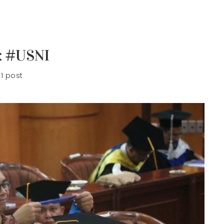
:
#USNI
1 post