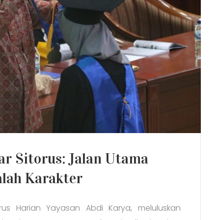
ar Sitorus: Jalan Utama
alah Karakter
rus Harian Yayasan Abdi Karya, meluluskan