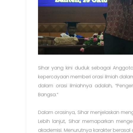
Sihar yang kini duduk sebagai Anggota 
kepercayaan memberi orasi ilmiah dal
dalam orasi ilmiahnya adalah, “Peng
Bangsa.”
Dalam orasinya, Sihar menjelaskan men
Lebih lanjut, Sihar memaparkan mengen
akademisi. Menurutnya karakter berasal da