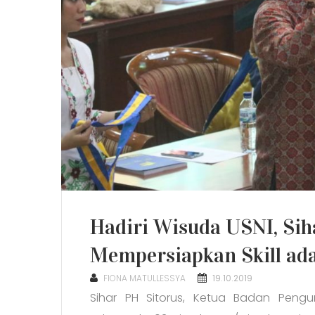
Hadiri Wisuda USNI, Sih
Mempersiapkan Skill ad
POSTED
FIONA MATULLESSYA
19.10.2019
ON
Sihar PH Sitorus, Ketua Badan Pengu