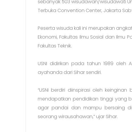
sebanyak 503 wisudawan/wisudawati Unive
Terbuka Convention Center, Jakarta Sabtu
Peserta wisuda kali ini merupakan angkata
Ekonomi, Fakultas Ilmu Sosial dan Ilmu Po
Fakultas Teknik.
USNI didirikan pada tahun 1989 oleh A
ayahanda dari Sihar sendiri.
“USNI berdiri diinspirasi oleh keingina
mendapatkan pendidikan tinggi yang be
agar pandai dan mampu bersaing di
seorang wirausahawan,” ujar Sihar.