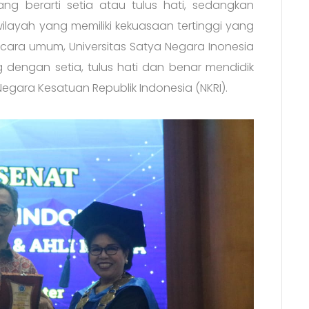
ang berarti setia atau tulus hati, sedangkan
ilayah yang memiliki kekuasaan tertinggi yang
ecara umum, Universitas Satya Negara Inonesia
 dengan setia, tulus hati dan benar mendidik
gara Kesatuan Republik Indonesia (NKRI).