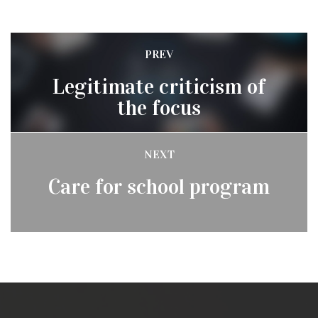
Post
PREV
Previous
navigation
Legitimate criticism of
post:
the focus
NEXT
Next
Care for school program
post: