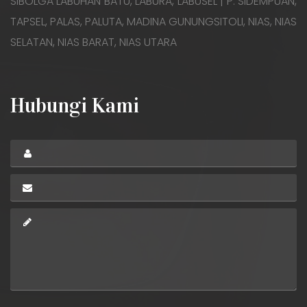
SIBOLGA LABUHAN BATU, LABURA, LABUSEL | P. SIDEMPUAN,
TAPSEL, PALAS, PALUTA, MADINA GUNUNGSITOLI, NIAS, NIAS
SELATAN, NIAS BARAT, NIAS UTARA
Hubungi Kami