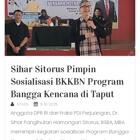
Sihar Sitorus Pimpin
Sosialisasi BKKBN Program
Bangga Kencana di Taput
POSTED
ADMIN
5.10.2025
ON
Anggota DPR RI dari Fraksi PDI Perjuangan, Dr.
Sihar Pangihutan Hamongan Sitorus, BSBA, MBA
memimpin kegiatan sosialisasi
Program Bangga