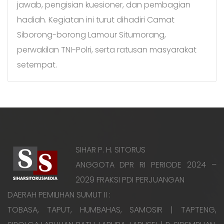
jawab, pengisian kuesioner, dan pembagian
hadiah. Kegiatan ini turut dihadiri Camat
Siborong-borong Lamour Situmorang,
perwakilan TNI-Polri, serta ratusan masyarakat
setempat.
SIHAR P. H. SITORUS
ANGGOTA DPR RI PERIODE 2024 –
2029 FRAKSI PDI PERJUANGAN
DAERAH PEMILIHAN SUMUT II :
TOBASA, TAPUT, HUMBAHAS, SAMOSIR | TAPTENG,