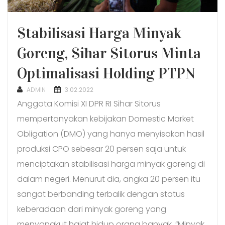
Stabilisasi Harga Minyak
Goreng, Sihar Sitorus Minta
Optimalisasi Holding PTPN
POSTED
ADMIN
3.02.2022
ON
Anggota Komisi XI DPR RI Sihar Sitorus
mempertanyakan kebijakan Domestic Market
Obligation (DMO) yang hanya menyisakan hasil
produksi CPO sebesar 20 persen saja untuk
menciptakan stabilisasi harga minyak goreng di
dalam negeri. Menurut dia, angka 20 persen itu
sangat berbanding terbalik dengan status
keberadaan dari minyak goreng yang
menyangkut hajat hidup orang banyak. “Minyak