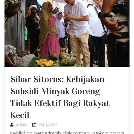
Sihar Sitorus: Kebijakan
Subsidi Minyak Goreng
Tidak Efektif Bagi Rakyat
Kecil
POSTED
ADMIN
16.02.2022
ON
Kebijakan pemerintah dalam menurunkan harga