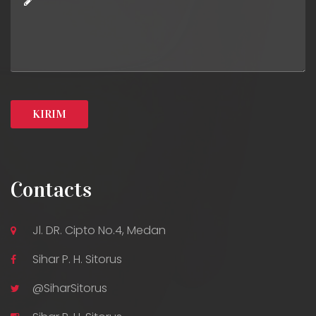
Contacts
Jl. DR. Cipto No.4, Medan
Sihar P. H. Sitorus
@SiharSitorus