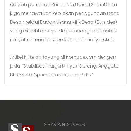
daerah pemilihan Sumatera Utara (Sumut) II itu
juga menawarkan kebijakan penggunaan Dana
Desa melalui Badan Usaha Milik Desa (Bumdes)
yang diarahkan kepada pembangunan pabrik
minyak goreng hasil perkebunan masyarakat.
Artikel ini telah tayang di Kompas.com dengan
judul “Stabilisasi Harga Minyak Goreng, Anggota
DPR Minta Optimalisasi Holding PTPN”
SIHAR P. H. SITORUS