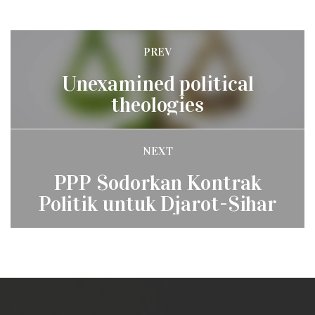
Post
PREV
Previous
navigation
Unexamined political
post:
theologies
NEXT
Next
PPP Sodorkan Kontrak
post:
Politik untuk Djarot-Sihar