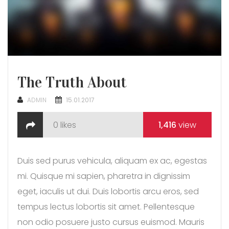
The Truth About
POSTED
ADMIN
15.01.2017
ON
0
likes
1,416
view
Duis sed purus vehicula, aliquam ex ac, egestas
mi. Quisque mi sapien, pharetra in dignissim
eget, iaculis ut dui. Duis lobortis arcu eros, sed
tempus lectus lobortis sit amet. Pellentesque
non odio posuere justo cursus euismod. Mauris