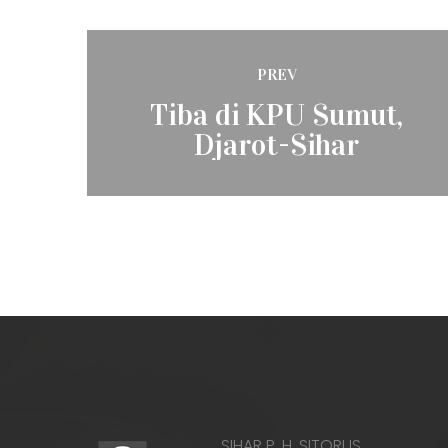
Post
PREV
navigation
Previous
Tiba di KPU Sumut,
post:
Djarot-Sihar
Dikerumuni Warga
SIHAR P. H. SITORUS