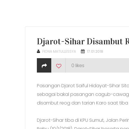
Djarot-Sihar Disambut 
POSTED
FIONA MATULLESSYA
17.01.2018
ON
0
likes
Pasangan Djarot Saiful Hidayat-Sihar Sit
sebagai bakal pasangan cagub-cawagub
disambut reog dan tarian Karo saat tiba 
Djarot-Sihar tiba di KPU Sumut, Jalan Peri
Rabu (10/1/2018). Darot-Sihar beserta pe