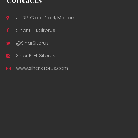
Contacts
Jl. DR. Cipto No.4, Medan
Sihar P. H. Sitorus
@SiharSitorus
Sihar P. H. Sitorus
www.siharsitorus.com