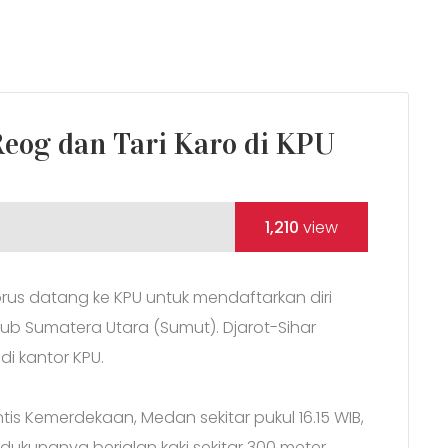
Reog dan Tari Karo di KPU
1,210
view
orus datang ke KPU untuk mendaftarkan diri
 Sumatera Utara (Sumut). Djarot-Sihar
di kantor KPU.
ntis Kemerdekaan, Medan sekitar pukul 16.15 WIB,
ndukungnya berjalan kaki sekitar 300 meter.