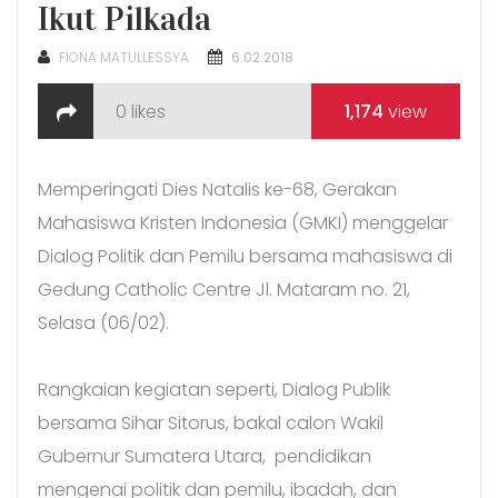
Ikut Pilkada
POSTED
FIONA MATULLESSYA
6.02.2018
ON
0
likes
1,174
view
Memperingati Dies Natalis ke-68, Gerakan
Mahasiswa Kristen Indonesia (GMKI) menggelar
Dialog Politik dan Pemilu bersama mahasiswa di
Gedung Catholic Centre Jl. Mataram no. 21,
Selasa (06/02).
Rangkaian kegiatan seperti, Dialog Publik
bersama Sihar Sitorus, bakal calon Wakil
Gubernur Sumatera Utara, pendidikan
mengenai politik dan pemilu, ibadah, dan