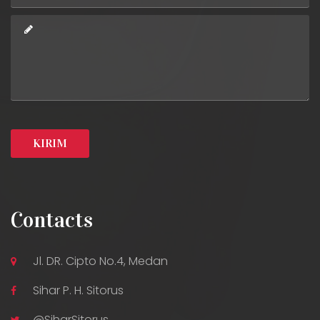
Contacts
Jl. DR. Cipto No.4, Medan
Sihar P. H. Sitorus
@SiharSitorus