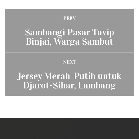
Post
PREV
Previous
navigation
Sambangi Pasar Tavip
post:
Binjai, Warga Sambut
Sihar Antusias
NEXT
Next
Jersey Merah-Putih untuk
post:
Djarot-Sihar, Lambang
Amanat Baru