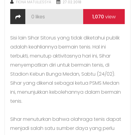
POSTED
FIONA MATULLESSYA
27.02.2018
ON
0
likes
1,070
view
Sisi lain Sihar Sitorus yang tidak diketahui publik
adalah keahliannya bermain tenis. Hal ini
terbukti, menutup aktivitasnya hari ini, Sihar
menyempatkan diri untuk bermain tenis, di
Stadion Kebun Bunga Medan, Sabtu (24/02).
Sihar yang dikenal sebagai ketua PSMS Medan
ini, menunjukkan kebolehannya dalam bermain
tenis.
Sihar menuturkan bahwa olahraga tenis dapat
menjadi salah satu sumber daya yang perlu