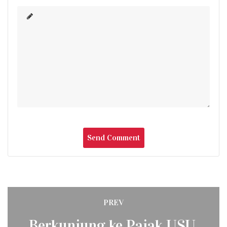
Post
PREV
Previous
Berkunjung ke Pajak USU,