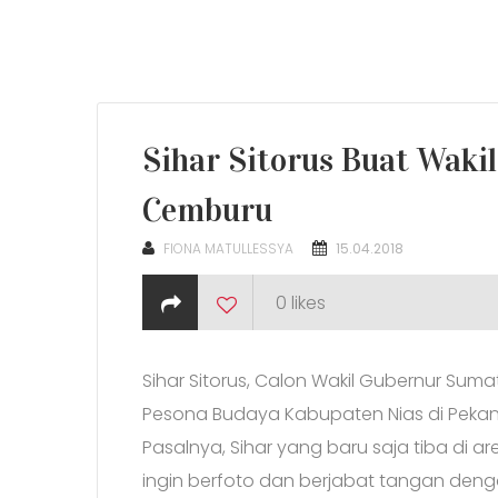
Sihar Sitorus Buat Waki
Cemburu
POSTED
FIONA MATULLESSYA
15.04.2018
ON
0
likes
Sihar Sitorus, Calon Wakil Gubernur Sum
Pesona Budaya Kabupaten Nias di Pekan 
Pasalnya, Sihar yang baru saja tiba di ar
ingin berfoto dan berjabat tangan den