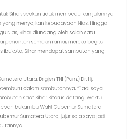
ntuk Sihar, seakan tidak mempedulikan jalannya
ra yang menyajikan kebudayaan Nias. Hingga
u Nias, Sihar diundang oleh salah satu
rai penonton semakin ramai, mereka begitu
rtis ibukota, Sihar mendapat sambutan yang
atera Utara, Brigjen TNI (Purn.) Dr. Hj.
ku cemburu dalam sambutannya. “Tadi saya
 sambutan saat Sihar Sitorus datang. Waktu
 depan bukan ibu Wakil Gubernur Sumatera
ubernur Sumatera Utara, jujur saja saya jadi
butannya.