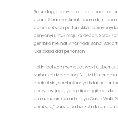
Belum lagi, sorak-sorai para penonton u
acara. Sihar menikmati acara demi aca
dalam sebuah pertunjukkan bernyanyi lag
penyanyi untuk maju ke depan. Sorak so
gembira melihat Sihar hadir sana. Bak a
luar biasa dari penonton.
Hal ini bahkan membuat Wakil Gubernur Sum
Nurhajizah Marpaung, S.H., M.H., menga
hadir di sini, sambutannya tidak seperti
bernyanyi juga, yang dipanggil maju ke
Utara, melainkan adik saya Calon Wakil G
cemburu,” canda Nurhajizah dalam sam