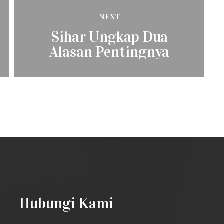
NEXT
Next
Sihar Ungkap Dua
post:
Alasan Pentingnya
Anak Muda untuk
Sumatera Utara
Hubungi Kami