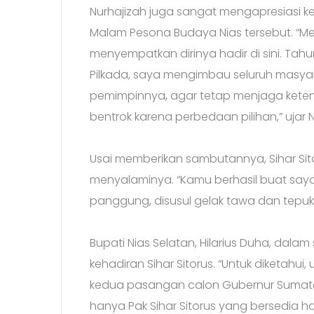
Nurhajizah juga sangat mengapresiasi ke
Malam Pesona Budaya Nias tersebut. “Me
menyempatkan dirinya hadir di sini. Tah
Pilkada, saya mengimbau seluruh masyar
pemimpinnya, agar tetap menjaga keten
bentrok karena perbedaan pilihan,” ujar N
Usai memberikan sambutannya, Sihar Si
menyalaminya. “Kamu berhasil buat say
panggung, disusul gelak tawa dan tepuk
Bupati Nias Selatan, Hilarius Duha, da
kehadiran Sihar Sitorus. “Untuk diketahu
kedua pasangan calon Gubernur Sumater
hanya Pak Sihar Sitorus yang bersedia hadir