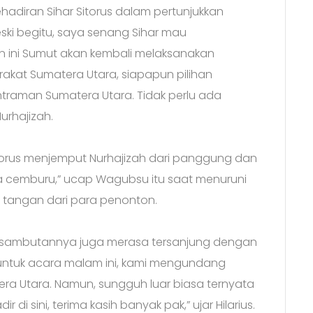
hadiran Sihar Sitorus dalam pertunjukkan
ski begitu, saya senang Sihar mau
un ini Sumut akan kembali melaksanakan
akat Sumatera Utara, siapapun pilihan
traman Sumatera Utara. Tidak perlu ada
urhajizah.
torus menjemput Nurhajizah dari panggung dan
a cemburu,” ucap Wagubsu itu saat menuruni
 tangan dari para penonton.
lam sambutannya juga merasa tersanjung dengan
i, untuk acara malam ini, kami mengundang
a Utara. Namun, sungguh luar biasa ternyata
 di sini, terima kasih banyak pak,” ujar Hilarius.