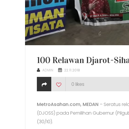
100 Relawan Djarot-Sih
POSTED
ADMIN
22.11.2018
ON
0
likes
MetroAsahan.com, MEDAN
– Seratus rel
(DJOSS) pada Pemilihan Gubernur (Pilgub
(30/10).