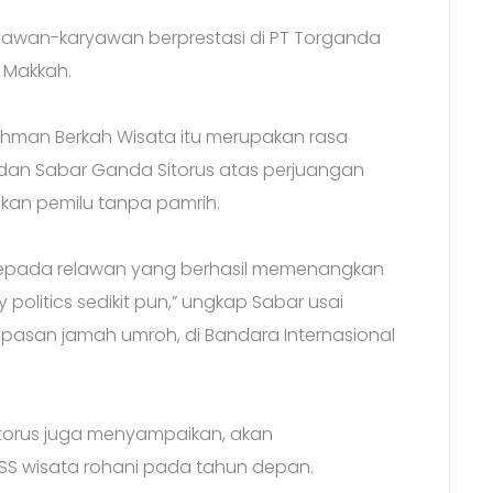
aryawan-karyawan berprestasi di PT Torganda
, Makkah.
rrahman Berkah Wisata itu merupakan rasa
, dan Sabar Ganda Sitorus atas perjuangan
an pemilu tanpa pamrih.
kepada relawan yang berhasil memenangkan
olitics sedikit pun,” ungkap Sabar usai
asan jamah umroh, di Bandara Internasional
Sitorus juga menyampaikan, akan
S wisata rohani pada tahun depan.