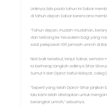
Uniknya, bila pada tahun ini Sabar mem
di tahun depan Sabar berencana member
“Tahun depan, mudah-mudahan, berang
dan terbang ke Yerusalem bagi yang nas
saat pelepasan 100 jamaah umroh di Ban
Niat baik tersebut, lanjut Sabar, semat
Ia berharap langkah adiknya Sihar Sitorus
Sumut II dan Djarot Saiful Hidayat, caleg D
“Seperti yang telah Djarot-Sihar janjik
lalu kami telah ditetapkan untuk menga
berangkat umroh,” sebutnya.