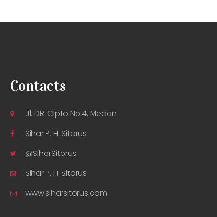
Contacts
Jl. DR. Cipto No.4, Medan
Sihar P. H. Sitorus
@SiharSitorus
Sihar P. H. Sitorus
www.siharsitorus.com