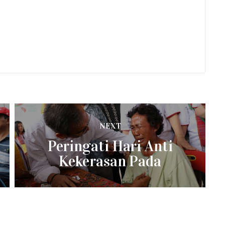
NEXT
Next
Peringati Hari Anti
post:
Kekerasan Pada
Perempuan, Sihar
Sitorus: Perempuan
Penolong yang Luar
Biasa