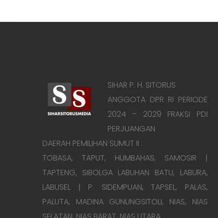
SIHAR P. H. SITORUS
ANGGOTA DPR RI PERIODE
2024 – 2029 FRAKSI PDI
PERJUANGAN
DAERAH PEMILIHAN SUMUT II :
TOBASA, TAPUT, HUMBAHAS, SAMOSIR |
TAPTENG, SIBOLGA LABUHAN BATU, LABURA,
LABUSEL | P. SIDEMPUAN, TAPSEL, PALAS,
PALUTA, MADINA GUNUNGSITOLI, NIAS, NIAS
SELATAN, NIAS BARAT, NIAS UTARA