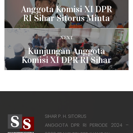
Previous
navigation
Anggota Komisi XI DPR
post:
RI Sihar Sitorus Minta
Pihak Perbankan Fasilitasi
Pemberdayaan UMKM di
NEXT
Tapanuli Selatan
Next
Kunjungan Anggota
post:
Komisi XI DPR RI Sihar
Sitorus ke Pesantren
Musthafawiyah Purba
Baru Madina
SIHAR P. H. SITORUS
ANGGOTA DPR RI PERIODE 2024 –