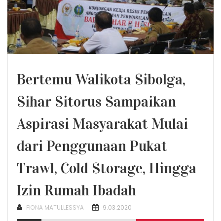
Bertemu Walikota Sibolga,
Sihar Sitorus Sampaikan
Aspirasi Masyarakat Mulai
dari Penggunaan Pukat
Trawl, Cold Storage, Hingga
Izin Rumah Ibadah
POSTED
FIONA MATULLESSYA
9.03.2020
ON