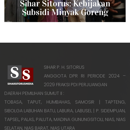
Sihar Sitorus: Kebijakan
post:
Subsidi Minyak Goreng
Tidak Efektif Bagi Rakyat
Kecil
SIHAR P. H. SITORUS
ANGGOTA DPR RI PERIODE 2024 –
2029 FRAKSI PDI PERJUANGAN
DAERAH PEMILIHAN SUMUT II :
TOBASA, TAPUT, HUMBAHAS, SAMOSIR | TAPTENG,
SIBOLGA LABUHAN BATU, LABURA, LABUSEL | P. SIDEMPUAN,
TAPSEL, PALAS, PALUTA, MADINA GUNUNGSITOLI, NIAS, NIAS
SELATAN, NIAS BARAT, NIAS UTARA