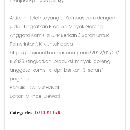
menjadi Rp 11.500 per kg.
Artikel ini telah tayang di Kompas.com dengan
judul “Tingkatkan Produksi Minyak Goreng,
Anggota Komisi XI DPR Berikan 3 Saran untuk
Pemerintah”, Klik untuk baca:
https://nasional.kompas.com/read/2022/02/03/
11521281/tingkatkan-produksi-minyak-goreng-
anggota-komisi-xi-dpr-berikan-3-saran?
page=all.
Penulis : Dwi Nur Hayati
Editor : Mikhael Gewati
CATEGORIES
Categories:
DARI SIHAR