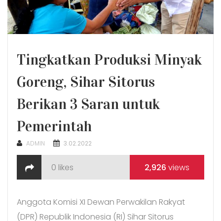
Tingkatkan Produksi Minyak
Goreng, Sihar Sitorus
Berikan 3 Saran untuk
Pemerintah
POSTED
ADMIN
3.02.2022
ON
0
likes
2,926
views
Anggota Komisi XI Dewan Perwakilan Rakyat
(DPR) Republik Indonesia (RI) Sihar Sitorus