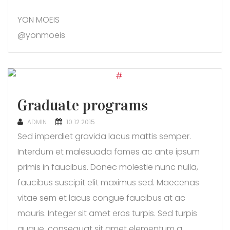
YON MOEIS
@yonmoeis
Graduate programs
POSTED
ADMIN
10.12.2015
ON
Sed imperdiet gravida lacus mattis semper.
Interdum et malesuada fames ac ante ipsum
primis in faucibus. Donec molestie nunc nulla,
faucibus suscipit elit maximus sed. Maecenas
vitae sem et lacus congue faucibus at ac
mauris. Integer sit amet eros turpis. Sed turpis
augue, consequat sit amet elementum a,