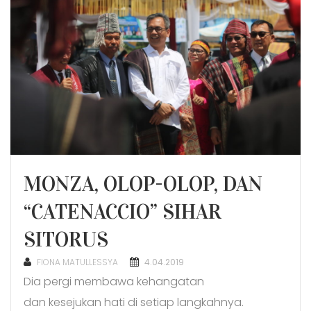
MONZA, OLOP-OLOP, DAN
“CATENACCIO” SIHAR
SITORUS
POSTED
FIONA MATULLESSYA
4.04.2019
ON
Dia pergi membawa kehangatan
dan kesejukan hati di setiap langkahnya.