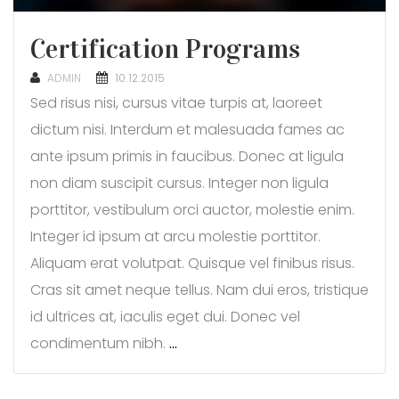
Certification Programs
POSTED
ADMIN
10.12.2015
ON
Sed risus nisi, cursus vitae turpis at, laoreet
dictum nisi. Interdum et malesuada fames ac
ante ipsum primis in faucibus. Donec at ligula
non diam suscipit cursus. Integer non ligula
porttitor, vestibulum orci auctor, molestie enim.
Integer id ipsum at arcu molestie porttitor.
Aliquam erat volutpat. Quisque vel finibus risus.
Cras sit amet neque tellus. Nam dui eros, tristique
id ultrices at, iaculis eget dui. Donec vel
condimentum nibh.
…