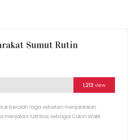
arakat Sumut Rutin
1,213
view
untuk berolah raga sebelum menjalankan
dia menjalani rutinitas sebagai Calon Wakil