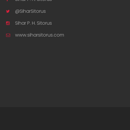
@SiharSitorus
Sihar P. H. Sitorus
www.siharsitorus.com