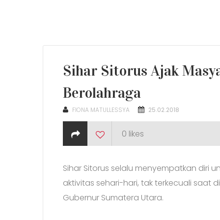
Sihar Sitorus Ajak Masy
Berolahraga
POSTED
FIONA MATULLESSYA
25.02.2018
ON
0
likes
Sihar Sitorus selalu menyempatkan diri 
aktivitas sehari-hari, tak terkecuali saat 
Gubernur Sumatera Utara.