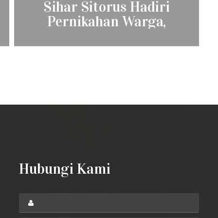
Sihar Sitorus Hadiri
post:
Pernikahan Warga,
Pengantinnya Terkejut
Dapat Kado Ikan Besar
Hubungi Kami