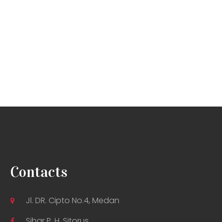
Contacts
Jl. DR. Cipto No.4, Medan
Sihar P. H. Sitorus