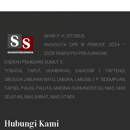
SIHAR P. H. SITORUS
ANGGOTA DPR RI PERIODE 2024 –
2029 FRAKSI PDI PERJUANGAN
DAERAH PEMILIHAN SUMUT II :
TOBASA, TAPUT, HUMBAHAS, SAMOSIR | TAPTENG,
SIBOLGA LABUHAN BATU, LABURA, LABUSEL | P. SIDEMPUAN,
TAPSEL, PALAS, PALUTA, MADINA GUNUNGSITOLI, NIAS, NIAS
SELATAN, NIAS BARAT, NIAS UTARA
Hubungi Kami