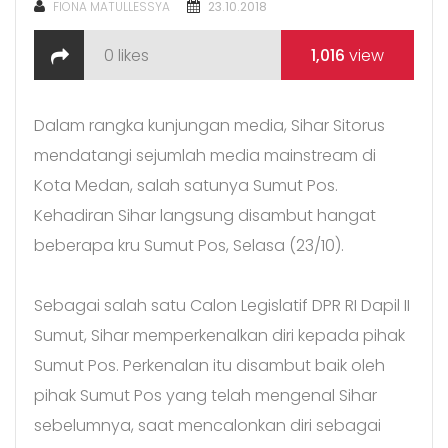
POSTED
FIONA MATULLESSYA
23.10.2018
ON
0
likes
1,016
view
Dalam rangka kunjungan media, Sihar Sitorus
mendatangi sejumlah media mainstream di
Kota Medan, salah satunya Sumut Pos.
Kehadiran Sihar langsung disambut hangat
beberapa kru Sumut Pos, Selasa (23/10).
Sebagai salah satu Calon Legislatif DPR RI Dapil II
Sumut, Sihar memperkenalkan diri kepada pihak
Sumut Pos. Perkenalan itu disambut baik oleh
pihak Sumut Pos yang telah mengenal Sihar
sebelumnya, saat mencalonkan diri sebagai