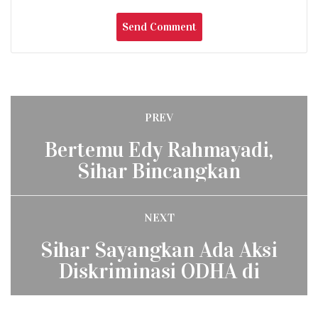
Post
PREV
Previous
navigation
Bertemu Edy Rahmayadi,
post:
Sihar Bincangkan
Mengenai Stadion
NEXT
Next
Sihar Sayangkan Ada Aksi
post:
Diskriminasi ODHA di
Samosir