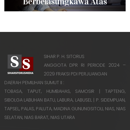
Berbelasungkawa Atas
Peristiwa JT-610
SIHAR P. H. SITORUS
ANGGOTA DPR RI PERIODE 2024 –
2029 FRAKSI PDI PERJUANGAN
DAERAH PEMILIHAN SUMUT II :
TOBASA, TAPUT, HUMBAHAS, SAMOSIR | TAPTENG,
SIBOLGA LABUHAN BATU, LABURA, LABUSEL | P. SIDEMPUAN,
TAPSEL, PALAS, PALUTA, MADINA GUNUNGSITOLI, NIAS, NIAS
SELATAN, NIAS BARAT, NIAS UTARA