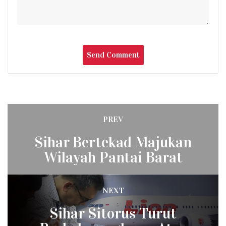
Post
PREV
Previous
navigation
Sihar Bertekad Majukan
post:
Wilayah Pantai Barat
Sumatera Utara
NEXT
Next
Sihar Sitorus Turut
post: