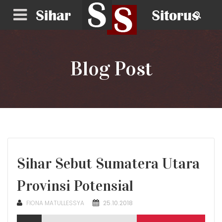
Blog Post
Sihar Sebut Sumatera Utara
Provinsi Potensial
POSTED
FIONA MATULLESSYA
25.10.2018
ON