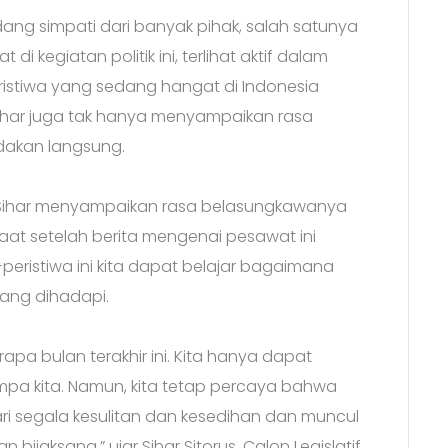
dang simpati dari banyak pihak, salah satunya
di kegiatan politik ini, terlihat aktif dalam
istiwa yang sedang hangat di Indonesia
Sihar juga tak hanya menyampaikan rasa
ndakan langsung.
10 Sihar menyampaikan rasa belasungkawanya
saat setelah berita mengenai pesawat ini
-peristiwa ini kita dapat belajar bagaimana
yang dihadapi.
apa bulan terakhir ini. Kita hanya dapat
pa kita. Namun, kita tetap percaya bahwa
i segala kesulitan dan kesedihan dan muncul
bijaksana,” ujar Sihar Sitorus, Calon Legislatif