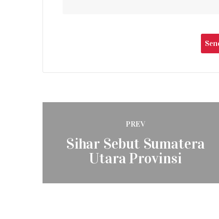
Post
PREV
navigation
Previous
Sihar Sebut Sumatera
post:
Utara Provinsi
Potensial