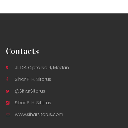
Contacts
Jl. DR. Cipto No.4, Medan
Sihar P. H. Sitorus
@SiharSitorus
Sihar P. H. Sitorus
www.siharsitorus.com