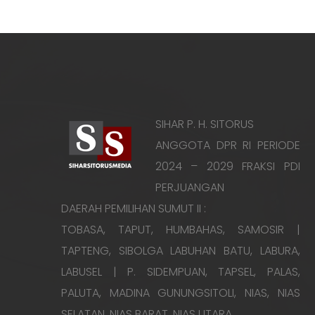
SIHAR P. H. SITORUS
ANGGOTA DPR RI PERIODE
2024 – 2029 FRAKSI PDI
PERJUANGAN
DAERAH PEMILIHAN SUMUT II :
TOBASA, TAPUT, HUMBAHAS, SAMOSIR |
TAPTENG, SIBOLGA LABUHAN BATU, LABURA,
LABUSEL | P. SIDEMPUAN, TAPSEL, PALAS,
PALUTA, MADINA GUNUNGSITOLI, NIAS, NIAS
SELATAN, NIAS BARAT, NIAS UTARA