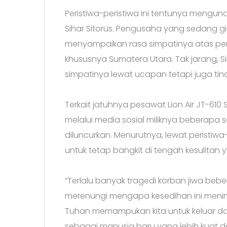
Peristiwa-peristiwa ini tentunya mengun
Sihar Sitorus. Pengusaha yang sedang giat 
menyampaikan rasa simpatinya atas per
khususnya Sumatera Utara. Tak jarang, 
simpatinya lewat ucapan tetapi juga ti
Terkait jatuhnya pesawat Lion Air JT-6
melalui media sosial miliknya beberapa 
diluncurkan. Menurutnya, lewat peristiwa
untuk tetap bangkit di tengah kesulitan 
“Terlalu banyak tragedi korban jiwa beber
merenungi mengapa kesedihan ini menim
Tuhan memampukan kita untuk keluar dar
sebagai manusia baru yang lebih kuat dan 