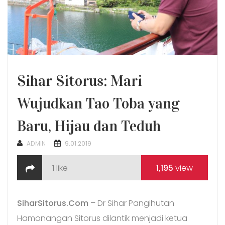
Sihar Sitorus: Mari
Wujudkan Tao Toba yang
Baru, Hijau dan Teduh
POSTED
ADMIN
9.01.2019
ON
1
like
1,195
view
SiharSitorus.Com
– Dr Sihar Pangihutan
Hamonangan Sitorus dilantik menjadi ketua