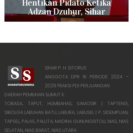
Hentikan Pidato Ketika
post:
Adzan Dzuhur, Sihar
Apresiasi Jokowi
SIHAR P. H. SITORUS
ANGGOTA DPR RI PERIODE 2024 –
2029 FRAKSI PDI PERJUANGAN
DAERAH PEMILIHAN SUMUT II :
TOBASA, TAPUT, HUMBAHAS, SAMOSIR | TAPTENG,
SIBOLGA LABUHAN BATU, LABURA, LABUSEL | P. SIDEMPUAN,
TAPSEL, PALAS, PALUTA, MADINA GUNUNGSITOLI, NIAS, NIAS
SELATAN, NIAS BARAT, NIAS UTARA