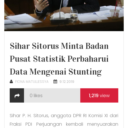
Sihar Sitorus Minta Badan
Pusat Statistik Perbaharui
Data Mengenai Stunting
POSTED
FIONA MATULLESSYA
9.12.2019
ON
0
likes
1,219
view
Sihar P. H. Sitorus, anggota DPR RI Komisi XI dari
Fraksi PDI Perjuangan kembali menyuarakan