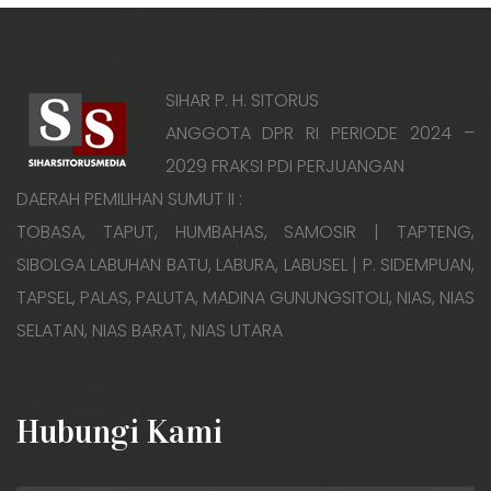
SIHAR P. H. SITORUS
ANGGOTA DPR RI PERIODE 2024 –
2029 FRAKSI PDI PERJUANGAN
DAERAH PEMILIHAN SUMUT II :
TOBASA, TAPUT, HUMBAHAS, SAMOSIR | TAPTENG,
SIBOLGA LABUHAN BATU, LABURA, LABUSEL | P. SIDEMPUAN,
TAPSEL, PALAS, PALUTA, MADINA GUNUNGSITOLI, NIAS, NIAS
SELATAN, NIAS BARAT, NIAS UTARA
Hubungi Kami