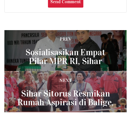
Post
PREV
Previous
navigation
Sosialisasikan Empat
post:
Pilar MPR RI, Sihar
Sitorus yang Pertama di
Dapilnya
NEXT
Next
Sihar Sitorus Resmikan
post:
Rumah Aspirasi di Balige,
Jojor Tambunan: Ini yang
Pertama di Tobasa