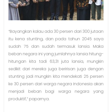
“Bayangkan kalau ada 30 persen dari 300 jutaan
itu kena stunting, dan pada tahun 2045 saya
sudah 75 dan sudah termasuk lansia. Maka
beban negara ini yang jumlahnya lansia hitung-
hitungan kita tadi 63,31 juta lansia, mungkin
sedikit dari mereka juga beririsan juga dengan
stunting jadi mungkin kita mendekati 25 persen
ke 30 persen dari warga negara Indonesia akan
menjadi beban bagi warga negara yang
produktif,” paparnya.