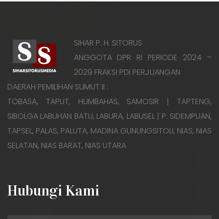
SIHAR P. H. SITORUS
ANGGOTA DPR RI PERIODE 2024 –
2029 FRAKSI PDI PERJUANGAN
DAERAH PEMILIHAN SUMUT II :
TOBASA, TAPUT, HUMBAHAS, SAMOSIR | TAPTENG,
SIBOLGA LABUHAN BATU, LABURA, LABUSEL | P. SIDEMPUAN,
TAPSEL, PALAS, PALUTA, MADINA GUNUNGSITOLI, NIAS, NIAS
SELATAN, NIAS BARAT, NIAS UTARA
Hubungi Kami