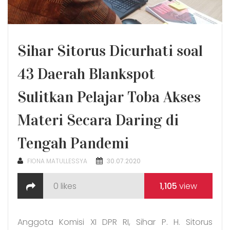
Sihar Sitorus Dicurhati soal
43 Daerah Blankspot
Sulitkan Pelajar Toba Akses
Materi Secara Daring di
Tengah Pandemi
POSTED
FIONA MATULLESSYA
30.07.2020
ON
0
likes
1,105
view
Anggota Komisi XI DPR RI, Sihar P. H. Sitorus