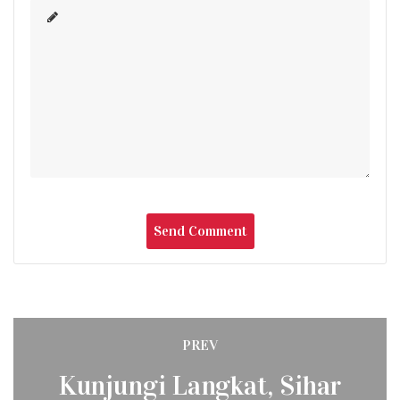
Post
PREV
Previous
navigation
Kunjungi Langkat, Sihar
post: