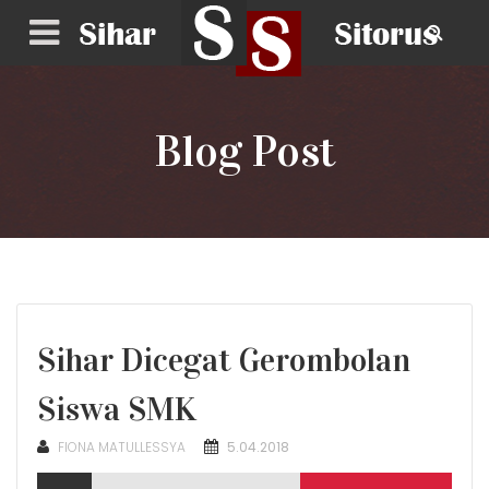
Blog Post
Sihar Dicegat Gerombolan
Siswa SMK
POSTED
FIONA MATULLESSYA
5.04.2018
ON