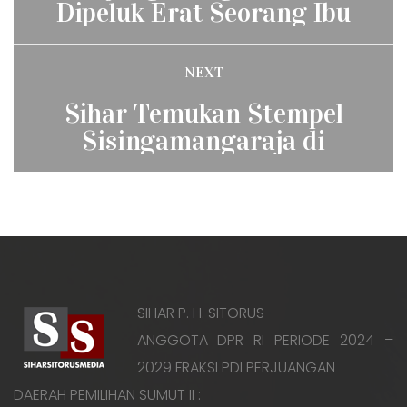
Dipeluk Erat Seorang Ibu
NEXT
Next
Sihar Temukan Stempel
post:
Sisingamangaraja di
PRSU
SIHAR P. H. SITORUS
ANGGOTA DPR RI PERIODE 2024 –
2029 FRAKSI PDI PERJUANGAN
DAERAH PEMILIHAN SUMUT II :